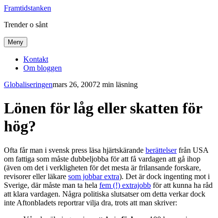
Framtidstanken
Trender o sånt
Meny
Kontakt
Om bloggen
Globaliseringen
mars 26, 2007
2 min läsning
Lönen för låg eller skatten för
hög?
Ofta får man i svensk press läsa hjärtskärande
berättelser
från USA
om fattiga som måste dubbeljobba för att få vardagen att gå ihop
(även om det i verkligheten för det mesta är frilansande forskare,
revisorer eller läkare
som jobbar extra
). Det är dock ingenting mot i
Sverige, där måste man ta hela
fem (!) extrajobb
för att kunna ha råd
att klara vardagen. Några politiska slutsatser om detta verkar dock
inte Aftonbladets reportrar vilja dra, trots att man skriver: