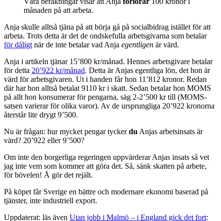
Våra beräkningar visar att Anja
förlorar
100 kronor i
månaden på att arbeta.
Anja skulle alltså tjäna på att börja gå på socialbidrag istället för att
arbeta. Trots detta är det de ondskefulla arbetsgivarna som betalar
för dåligt
när de inte betalar vad Anja
egentligen
är värd.
Anja i artikeln tjänar 15’800 kr/månad. Hennes arbetsgivare betalar
för detta
20’922 kr/månad
. Detta är Anjas egentliga lön, det hon är
värd för arbetsgivaren. Ut i handen får hon 11’812 kronor. Redan
där har hon alltså betalat 9110 kr i skatt. Sedan betalar hon MOMS
på allt hon konsumerar för pengarna, säg 2-2’500 kr till (MOMS-
satsen varierar för olika varor). Av de ursprungliga 20’922 kronorna
återstår lite drygt 9’500.
Nu är frågan: hur mycket pengar tycker
du
Anjas arbetsinsats är
värd? 20’922 eller 9’500?
Om inte den borgerliga regeringen uppvärderar Anjas insats så vet
jag inte vem som kommer att göra det. Så, sänk skatten på arbete,
för bövelen! Å gör det rejält.
På köpet får Sverige en bättre och modernare ekonomi baserad på
tjänster, inte industriell export.
Uppdaterat: läs även
Utan jobb i Malmö – i England gick det fort
: