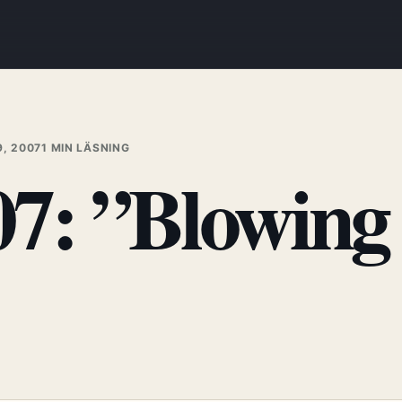
9, 2007
1 MIN LÄSNING
7: ”Blowing 