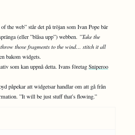
 of the web” står det på tröjan som Ivan Pope bär
 spränga (eller ”blåsa upp”) webben.
”Take the
 throw those fragments to the wind… stitch it all
ken bakom widgets.
ativ som kan uppnå detta. Ivans företag
Sniperoo
d påpekar att widgetsar handlar om att gå från
mation. ”It will be just stuff that’s flowing.”