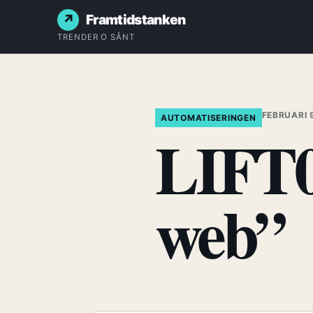
Framtidstanken
TRENDER O SÅNT
FEBRUARI 
AUTOMATISERINGEN
LIFT0
web”