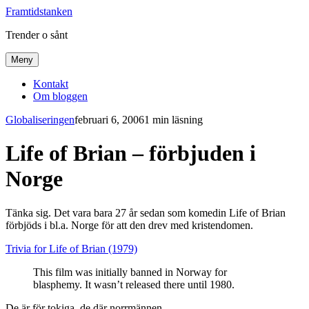
Framtidstanken
Trender o sånt
Meny
Kontakt
Om bloggen
Globaliseringen
februari 6, 2006
1 min läsning
Life of Brian – förbjuden i
Norge
Tänka sig. Det vara bara 27 år sedan som komedin Life of Brian
förbjöds i bl.a. Norge för att den drev med kristendomen.
Trivia for Life of Brian (1979)
This film was initially banned in Norway for
blasphemy. It wasn’t released there until 1980.
De är för tokiga, de där norrmännen.