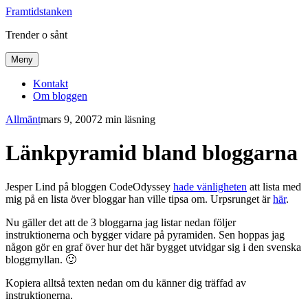
Framtidstanken
Trender o sånt
Meny
Kontakt
Om bloggen
Allmänt
mars 9, 2007
2 min läsning
Länkpyramid bland bloggarna
Jesper Lind på bloggen CodeOdyssey
hade vänligheten
att lista med
mig på en lista över bloggar han ville tipsa om. Urpsrunget är
här
.
Nu gäller det att de 3 bloggarna jag listar nedan följer
instruktionerna och bygger vidare på pyramiden. Sen hoppas jag
någon gör en graf över hur det här bygget utvidgar sig i den svenska
bloggmyllan. 🙂
Kopiera alltså texten nedan om du känner dig träffad av
instruktionerna.