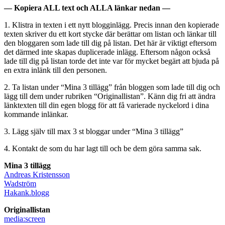
— Kopiera ALL text och ALLA länkar nedan —
1. Klistra in texten i ett nytt blogginlägg. Precis innan den kopierade
texten skriver du ett kort stycke där berättar om listan och länkar till
den bloggaren som lade till dig på listan. Det här är viktigt eftersom
det därmed inte skapas duplicerade inlägg. Eftersom någon också
lade till dig på listan torde det inte var för mycket begärt att bjuda på
en extra inlänk till den personen.
2. Ta listan under “Mina 3 tillägg” från bloggen som lade till dig och
lägg till dem under rubriken “Originallistan”. Känn dig fri att ändra
länktexten till din egen blogg för att få varierade nyckelord i dina
kommande inlänkar.
3. Lägg själv till max 3 st bloggar under “Mina 3 tillägg”
4. Kontakt de som du har lagt till och be dem göra samma sak.
Mina 3 tillägg
Andreas Kristensson
Wadström
Hakank.blogg
Originallistan
media:screen