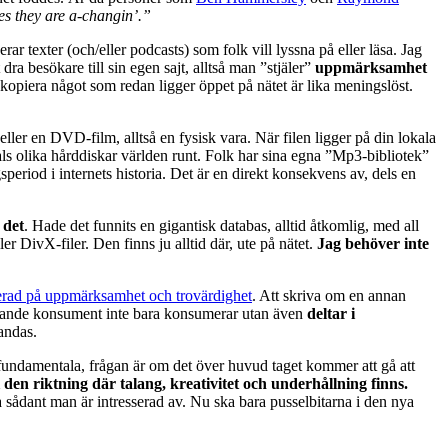
es they are a-changin’.”
 texter (och/eller podcasts) som folk vill lyssna på eller läsa. Jag
a besökare till sin egen sajt, alltså man ”stjäler”
uppmärksamhet
tt kopiera något som redan ligger öppet på nätet är lika meningslöst.
ller en DVD-film, alltså en fysisk vara. När filen ligger på din lokala
als olika hårddiskar världen runt. Folk har sina egna ”Mp3-bibliotek”
eriod i internets historia. Det är en direkt konsekvens av, dels en
 det
. Hade det funnits en gigantisk databas, alltid åtkomlig, med all
r DivX-filer. Den finns ju alltid där, ute på nätet.
Jag behöver inte
rad på uppmärksamhet och trovärdighet
. Att skriva om en annan
ggande konsument inte bara konsumerar utan även
deltar i
andas.
a, fundamentala, frågan är om det över huvud taget kommer att gå att
den riktning där talang, kreativitet och underhållning finns.
 sådant man är intresserad av. Nu ska bara pusselbitarna i den nya