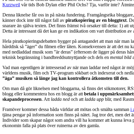
Kurzweil
vår tids Bob Dylan eller Phil Ochs? Tja, varför inte? Åtmins
Denna liknelse får oss in på nästa fundering. Framgångsrika bloggare, 
känner dock inte till något fall av
piratkopiering av en bloggtext
. De
snarare än själva texten. Det finns främst två orsaker till detta: 1) at
Detta är intressant då det kan ge en indikation om vart distribution av
Hela piratkopieringsdebatten bygger på antagandet att man när man ladd
hårddisk så ”äger” du filmen eller låten. Konsekvensen är att det nu 
med nedladdad musik som ”är deras” (eftersom de ligger på deras hårddi
teknisk begränsning i bandbreddsutnyttjande och dels en
mental bild
a
Vad man egentligen är intresserad av när man laddar ned något är möjli
världens musik, film och TV-program sökbart och indexerat och nedla
”äga” musiken så länge jag kan kontrollera åtkomsten till den.
Om man då gör liknelsen med bloggarna, så finns det sökmotorer, RS
blogg eller kommentera hos en blogg är att
betala i uppmärksamhet
skapandeprocessen
. Att
ladda ned
och att
ladda upp
blir, med Rasmu
Framöver kommer dessa båda världar att mötas och smälta samman
i 
tjäna pengar på information som finns på nätet. Jag tror det, men det är
Individer som skapar något som andra vill ha kommer att kunna leva på
ekonomin falla på plats över ruinerna av den gamla.