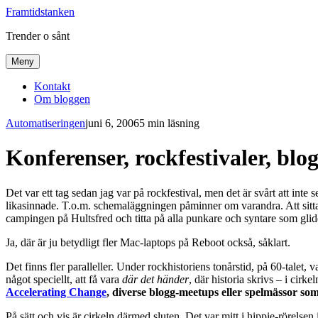
Framtidstanken
Trender o sånt
Meny
Kontakt
Om bloggen
Automatiseringen
juni 6, 2006
5 min läsning
Konferenser, rockfestivaler, bl
Det var ett tag sedan jag var på rockfestival, men det är svårt att int
likasinnade. T.o.m. schemaläggningen påminner om varandra. Att sitta
campingen på Hultsfred och titta på alla punkare och syntare som glide
Ja, där är ju betydligt fler Mac-laptops på Reboot också, såklart.
Det finns fler paralleller. Under rockhistoriens tonårstid, på 60-talet
något speciellt, att få vara
där det händer
, där historia skrivs – i cirk
Accelerating Change
, diverse blogg-meetups eller spelmässor so
På sätt och vis är cirkeln därmed sluten. Det var mitt i hippie-rörelse