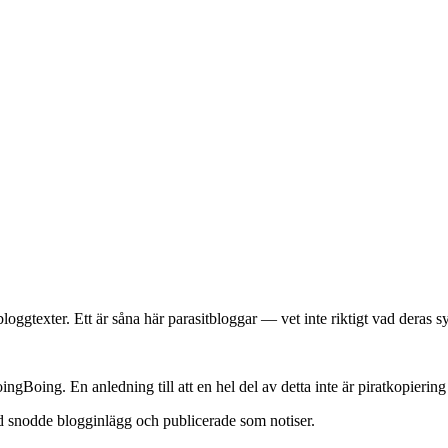
texter. Ett är såna här parasitbloggar — vet inte riktigt vad deras sy
ingBoing. En anledning till att en hel del av detta inte är piratkopierin
and snodde blogginlägg och publicerade som notiser.