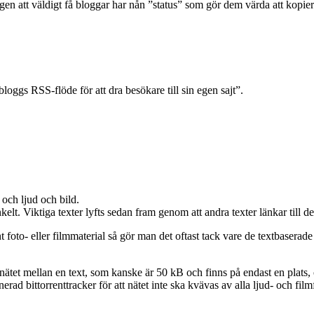
ingen att väldigt få bloggar har nån ”status” som gör dem värda att kopi
oggs RSS-flöde för att dra besökare till sin egen sajt”.
 och ljud och bild.
elt. Viktiga texter lyfts sedan fram genom att andra texter länkar till d
t foto- eller filmmaterial så gör man det oftast tack vare de textbaserade
å nätet mellan en text, som kanske är 50 kB och finns på endast en plats,
nerad bittorrenttracker för att nätet inte ska kvävas av alla ljud- och fil