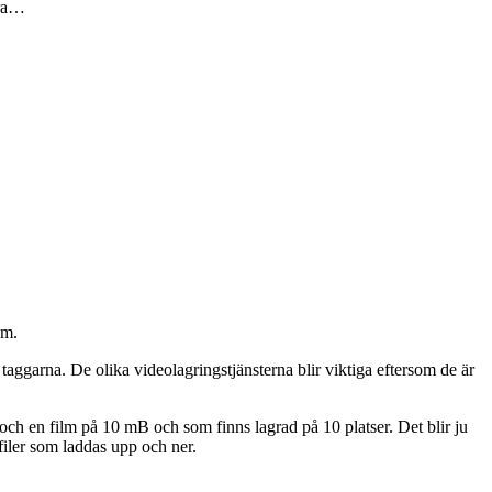
era…
em.
 taggarna. De olika videolagringstjänsterna blir viktiga eftersom de är
 och en film på 10 mB och som finns lagrad på 10 platser. Det blir ju
mfiler som laddas upp och ner.