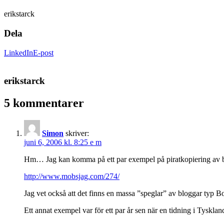
erikstarck
Dela
LinkedIn
E-post
erikstarck
5 kommentarer
Simon
skriver:
juni 6, 2006 kl. 8:25 e m
Hm… Jag kan komma på ett par exempel på piratkopiering av blogg
http://www.mobsjag.com/274/
Jag vet också att det finns en massa ”speglar” av bloggar typ Bo
Ett annat exempel var för ett par år sen när en tidning i Tyskl