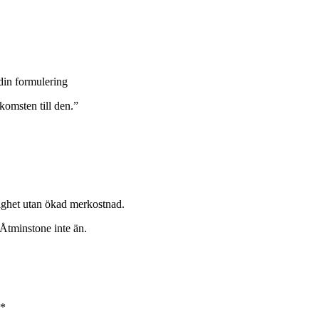
 din formulering
komsten till den.”
lighet utan ökad merkostnad.
Åtminstone inte än.
*