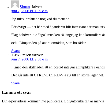
Simon
skriver:
juni 7, 2006 kl. 1:39 e m
Jag missuppfattade nog vad du menade.
För övrigt — det här med äganderätt blir intressant när man tar
”Jag behöver inte “äga” musiken så länge jag kan kontrollera åt
och tillämpar den på andra områden, som bostäder.
Svara
Erik Starck
skriver:
juni 7, 2006 kl. 2:38 e m
…med den skillnaden att en bostad inte går att replikera i oänd
Det går inte att CTRL^C CTRL^V:a sig till en större lägenhet. 
Svara
Lämna ett svar
Din e-postadress kommer inte publiceras.
Obligatoriska fält är märkta