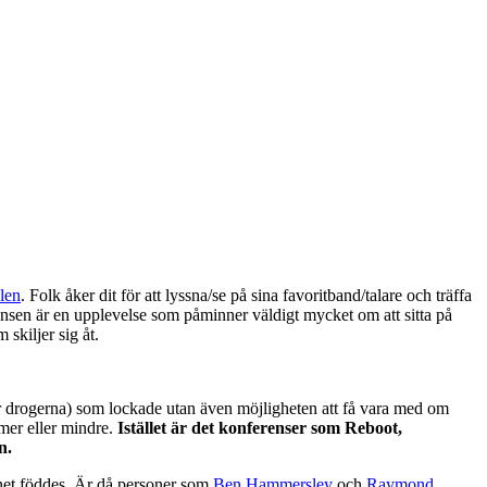
alen
. Folk åker dit för att lyssna/se på sina favoritband/talare och träffa
nsen är en upplevelse som påminner väldigt mycket om att sitta på
skiljer sig åt.
eller drogerna) som lockade utan även möjligheten att få vara med om
n mer eller mindre.
Istället är det konferenser som Reboot,
n.
ernet föddes. Är då personer som
Ben Hammersley
och
Raymond