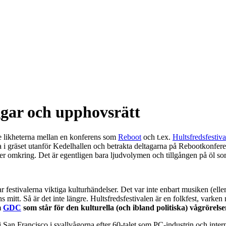
oggar och upphovsrätt
e se likheterna mellan en konferens som
Reboot
och t.ex.
Hultsfredsfestiv
 i gräset utanför Kedelhallen och betrakta deltagarna på Rebootkonfere
r omkring. Det är egentligen bara ljudvolymen och tillgången på öl som 
, var festivalerna viktiga kulturhändelser. Det var inte enbart musiken (
elns mitt. Så är det inte längre. Hultsfredsfestivalen är en folkfest, varke
m
GDC
som står för den kulturella (och ibland politiska) vågrörelse
n i San Francisco i svallvågorna efter 60-talet som PC-industrin och int