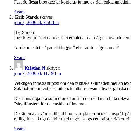
Fast de flesta bloggtexter kopieras ju inte av den enkla anledn
Svara
Erik Starck
skriver:
juni 7, 2006 kl. 8:59 f m
Hej Simon!
Jag skrev ju: ”det närmaste exemplet är när någon använder en bl
Är det inte detta ”parasitbloggar” eller är de något annat?
Svara
Kristian N
skriver:
juni 7, 2006 kl. 11:19 f m
Verkligen intressant post om den faktiska skillnaden mellan text
Sökmotorer är textbaserade och hittar relevanta texter ganska enk
Det finns inga bra sökmotorer för film och vill man hitta relevan
”skyltfönster” för de enskilda filmerna.
Det är en avsevärd skillnad i hur stor plats som tas i anspråk p
tydligt hur viktigt det blir med någon slags centraliserad/ koordi
Svara