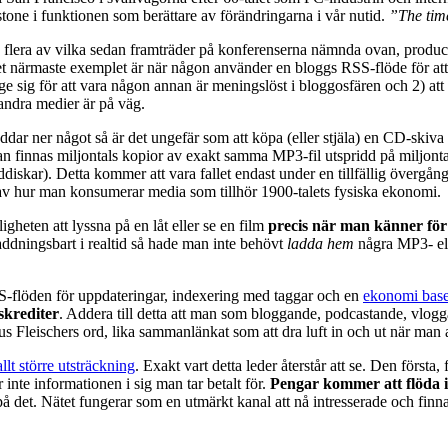
tone i funktionen som berättare av förändringarna i vår nutid.
”The tim
flera av vilka sedan framträder på konferenserna nämnda ovan, producerar
t närmaste exemplet är när någon använder en bloggs RSS-flöde för att dr
t utge sig för att vara någon annan är meningslöst i bloggosfären och 2) a
 andra medier är på väg.
ar ner något så är det ungefär som att köpa (eller stjäla) en CD-skiva e
kan finnas miljontals kopior av exakt samma MP3-fil utspridd på miljont
skar). Detta kommer att vara fallet endast under en tillfällig övergångsp
v hur man konsumerar media som tillhör 1900-talets fysiska ekonomi.
gheten att lyssna på en låt eller se en film
precis när man känner för
ddningsbart i realtid så hade man inte behövt
ladda hem
några MP3- elle
S-flöden för uppdateringar, indexering med taggar och en
ekonomi base
skrediter
. Addera till detta att man som bloggande, podcastande, vlo
s Fleischers ord, lika sammanlänkat som att dra luft in och ut när man 
allt större utsträckning
. Exakt vart detta leder återstår att se. Den först
 inte informationen i sig man tar betalt för.
Pengar kommer att flöda i 
 det. Nätet fungerar som en utmärkt kanal att nå intresserade och finna