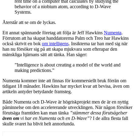
rent time on a computer that calculates by studying the
behavior of a niobium atom, according to D-Wave
Systems.
Återstår att se om de lyckas.
Ett annat spännande företag att följa är Jeff Hawkins
Numenta
.
Förrutom att ha skapat handdatorerna Palm och Treo har Hawkins
också skrivit en bok
om intelligens
. Insikterna tar han med sig när
han nu försöker sig på att skapa mjukvara som efterapar den
mänskliga hjärnans sätt att tänka. Han säger:
”Intelligence is about creating a model of the world and
making predictions.”
Numenta kommer inte att finnas för kommersiellt bruk förrän om
tidigast 18 månader. Hawkins har mycket kvar att bevisa, även om
artikeln antyder betydande framsteg.
Både Numenta och D-Wave är högriskprojekt men de är en nyttig
påminnelse om den accelererande utvecklingen. När någon försöker
förutsäga framtiden kan man tänka
”stämmer dessa förutsägelser
även om
vi har en Numenta och en D-Wave”
? I de allra flesta fall
skulle svaret ha blivit helt annorlunda.