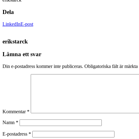
Dela
LinkedIn
E-post
erikstarck
Lämna ett svar
Din e-postadress kommer inte publiceras.
Obligatoriska fält är märkta
Kommentar
*
Namn
*
E-postadress
*