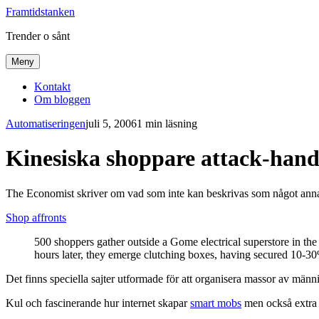
Framtidstanken
Trender o sånt
Meny
Kontakt
Om bloggen
Automatiseringen
juli 5, 2006
1 min läsning
Kinesiska shoppare attack-hand
The Economist skriver om vad som inte kan beskrivas som något anna
Shop affronts
500 shoppers gather outside a Gome electrical superstore in th
hours later, they emerge clutching boxes, having secured 10-30
Det finns speciella sajter utformade för att organisera massor av männ
Kul och fascinerande hur internet skapar
smart mobs
men också extra i