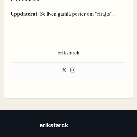
Uppdaterat
: Se även
gamla
poster om
”rirajts”
.
erikstarck
erikstarck