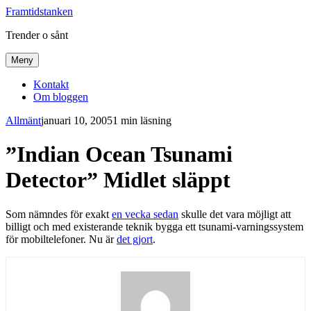
Framtidstanken
Trender o sånt
Meny
Kontakt
Om bloggen
Allmänt
januari 10, 2005
1 min läsning
”Indian Ocean Tsunami
Detector” Midlet släppt
Som nämndes för exakt
en vecka sedan
skulle det vara möjligt att
billigt och med existerande teknik bygga ett tsunami-varningssystem
för mobiltelefoner. Nu är
det gjort
.