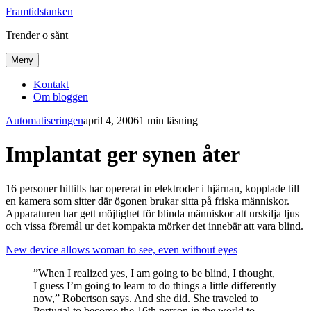
Framtidstanken
Trender o sånt
Meny
Kontakt
Om bloggen
Automatiseringen
april 4, 2006
1 min läsning
Implantat ger synen åter
16 personer hittills har opererat in elektroder i hjärnan, kopplade till
en kamera som sitter där ögonen brukar sitta på friska människor.
Apparaturen har gett möjlighet för blinda människor att urskilja ljus
och vissa föremål ur det kompakta mörker det innebär att vara blind.
New device allows woman to see, even without eyes
”When I realized yes, I am going to be blind, I thought,
I guess I’m going to learn to do things a little differently
now,” Robertson says. And she did. She traveled to
Portugal to become the 16th person in the world to