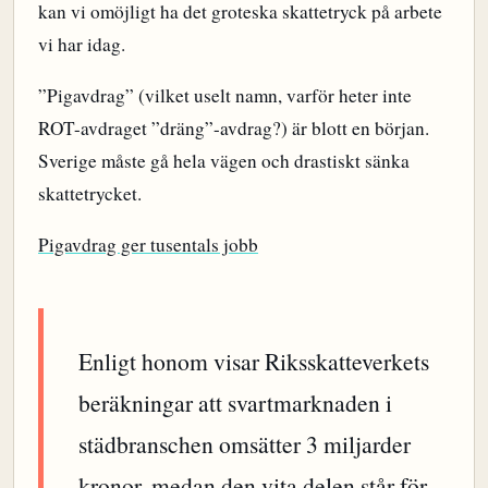
kan vi omöjligt ha det groteska skattetryck på arbete
vi har idag.
”Pigavdrag” (vilket uselt namn, varför heter inte
ROT-avdraget ”dräng”-avdrag?) är blott en början.
Sverige måste gå hela vägen och drastiskt sänka
skattetrycket.
Pigavdrag ger tusentals jobb
Enligt honom visar Riksskatteverkets
beräkningar att svartmarknaden i
städbranschen omsätter 3 miljarder
kronor, medan den vita delen står för