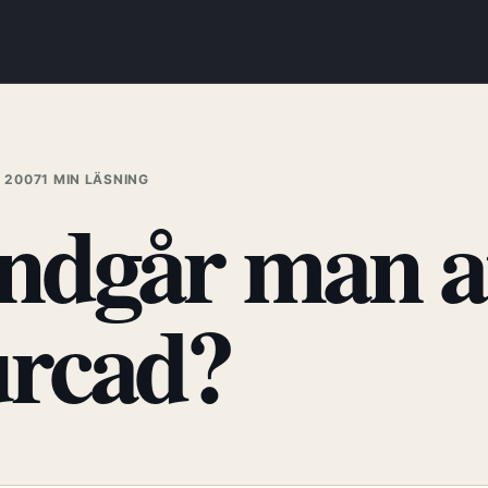
 2007
1 MIN LÄSNING
ndgår man at
urcad?