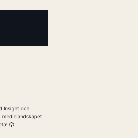
 Insight och
ya medielandskapet
ta! 🙂