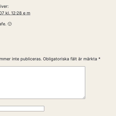
iver:
07 kl. 12:28 e m
afe. 🙂
mmer inte publiceras.
Obligatoriska fält är märkta
*