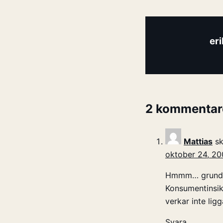
er
2 kommentar
Mattias
sk
oktober 24, 20
Hmmm… grundare
Konsumentinsik
verkar inte lig
Svara