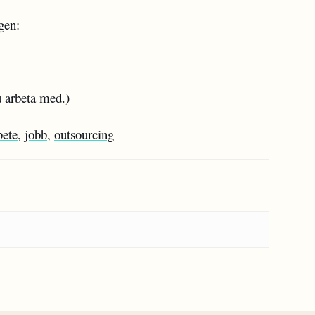
gen:
 arbeta med.)
bete
,
jobb
,
outsourcing