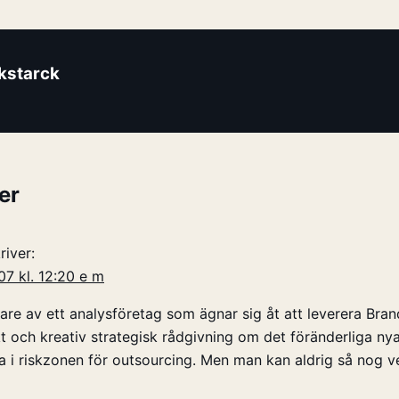
ikstarck
er
river:
07 kl. 12:20 e m
 av ett analysföretag som ägnar sig åt att leverera Brand
t och kreativ strategisk rådgivning om det föränderliga n
ga i riskzonen för outsourcing. Men man kan aldrig så nog ve