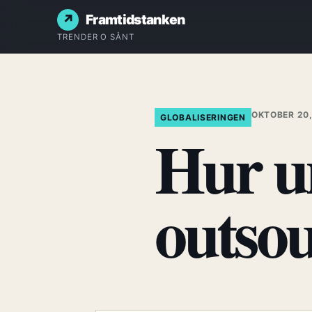
Framtidstanken
TRENDER O SÅNT
OKTOBER 20,
GLOBALISERINGEN
Hur u
outso