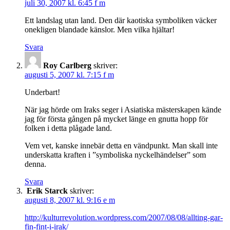
juli 30, 2007 kl. 6:45 f m
Ett landslag utan land. Den där kaotiska symboliken väcker
onekligen blandade känslor. Men vilka hjältar!
Svara
Roy Carlberg
skriver:
augusti 5, 2007 kl. 7:15 f m
Underbart!
När jag hörde om Iraks seger i Asiatiska mästerskapen kände
jag för första gången på mycket länge en gnutta hopp för
folken i detta plågade land.
Vem vet, kanske innebär detta en vändpunkt. Man skall inte
underskatta kraften i ”symboliska nyckelhändelser” som
denna.
Svara
Erik Starck
skriver:
augusti 8, 2007 kl. 9:16 e m
http://kulturrevolution.wordpress.com/2007/08/08/allting-gar-
fin-fint-i-irak/