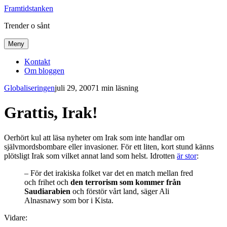
Framtidstanken
Trender o sånt
Meny
Kontakt
Om bloggen
Globaliseringen
juli 29, 2007
1 min läsning
Grattis, Irak!
Oerhört kul att läsa nyheter om Irak som inte handlar om
självmordsbombare eller invasioner. För ett liten, kort stund känns
plötsligt Irak som vilket annat land som helst. Idrotten
är stor
:
– För det irakiska folket var det en match mellan fred
och frihet och
den terrorism som kommer från
Saudiarabien
och förstör vårt land, säger Ali
Alnasnawy som bor i Kista.
Vidare: