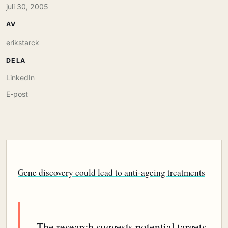
juli 30, 2005
AV
erikstarck
DELA
LinkedIn
E-post
Gene discovery could lead to anti-ageing treatments
The research suggests potential targets