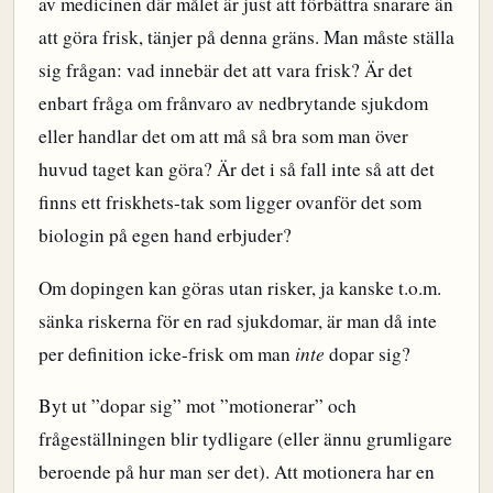
av medicinen där målet är just att förbättra snarare än
att göra frisk, tänjer på denna gräns. Man måste ställa
sig frågan: vad innebär det att vara frisk? Är det
enbart fråga om frånvaro av nedbrytande sjukdom
eller handlar det om att må så bra som man över
huvud taget kan göra? Är det i så fall inte så att det
finns ett friskhets-tak som ligger ovanför det som
biologin på egen hand erbjuder?
Om dopingen kan göras utan risker, ja kanske t.o.m.
sänka riskerna för en rad sjukdomar, är man då inte
per definition icke-frisk om man
inte
dopar sig?
Byt ut ”dopar sig” mot ”motionerar” och
frågeställningen blir tydligare (eller ännu grumligare
beroende på hur man ser det). Att motionera har en