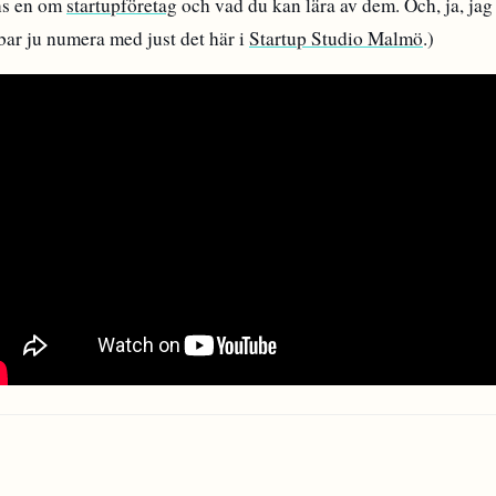
ns en om
startupföretag
och vad du kan lära av dem. Och, ja, jag
bar ju numera med just det här i
Startup Studio Malmö
.)