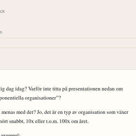
rck
n
ig dag idag? Varför inte titta på presentationen nedan om
ponentiella organisationer”?
 menas med det? Jo, det är en typ av organisation som växer
hört snabbt, 10x eller t.o.m. 100x om året.
 exempel: