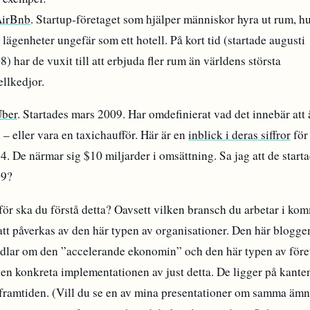
irBnb
. Startup-företaget som hjälper människor hyra ut rum, h
 lägenheter ungefär som ett hotell. På kort tid (startade augusti
8) har de vuxit till att erbjuda fler rum än världens största
ellkedjor.
ber
. Startades mars 2009. Har omdefinierat vad det innebär att
i – eller vara en taxichaufför. Här är en
inblick i deras siffror
för
4. De närmar sig $10 miljarder i omsättning. Sa jag att de start
09?
för ska du förstå detta? Oavsett vilken bransch du arbetar i ko
att påverkas av den här typen av organisationer. Den här blogge
dlar om den ”accelerande ekonomin” och den här typen av före
den konkreta implementationen av just detta. De ligger på kante
l framtiden. (Vill du se en av mina presentationer om samma äm