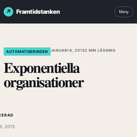
Framtidstanken
Meny
JANUARI 6, 2015
2 MIN LÄSNING
AUTOMATISERINGEN
Exponentiella
organisationer
CERAD
 6, 2015