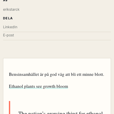
AV
erikstarck
DELA
LinkedIn
E-post
Bensinsamhället är på god väg att bli ett minne blott.
Ethanol plants see growth bloom
The nation’s growing thirst for ethanol