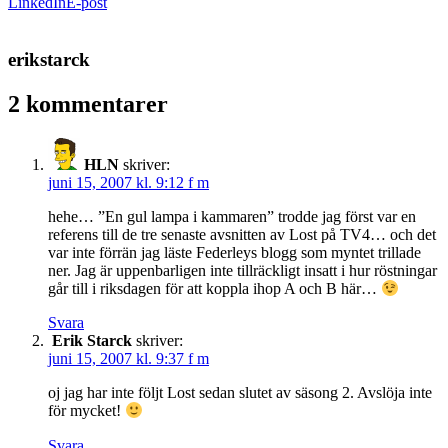
LinkedIn
E-post
erikstarck
2 kommentarer
HLN
skriver:
juni 15, 2007 kl. 9:12 f m
hehe… ”En gul lampa i kammaren” trodde jag först var en
referens till de tre senaste avsnitten av Lost på TV4… och det
var inte förrän jag läste Federleys blogg som myntet trillade
ner. Jag är uppenbarligen inte tillräckligt insatt i hur röstningar
går till i riksdagen för att koppla ihop A och B här…
Svara
Erik Starck
skriver:
juni 15, 2007 kl. 9:37 f m
oj jag har inte följt Lost sedan slutet av säsong 2. Avslöja inte
för mycket!
Svara