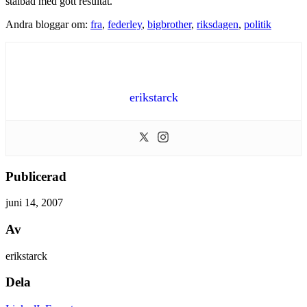
stålbad med gott resultat.
Andra bloggar om:
fra
,
federley
,
bigbrother
,
riksdagen
,
politik
erikstarck
Publicerad
juni 14, 2007
Av
erikstarck
Dela