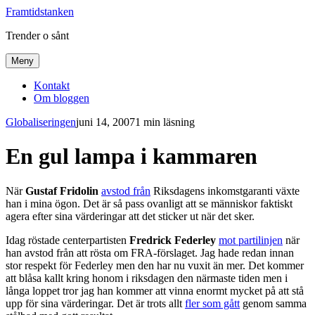
Framtidstanken
Trender o sånt
Meny
Kontakt
Om bloggen
Globaliseringen
juni 14, 2007
1 min läsning
En gul lampa i kammaren
När
Gustaf Fridolin
avstod från
Riksdagens inkomstgaranti växte
han i mina ögon. Det är så pass ovanligt att se människor faktiskt
agera efter sina värderingar att det sticker ut när det sker.
Idag röstade centerpartisten
Fredrick Federley
mot partilinjen
när
han avstod från att rösta om FRA-förslaget. Jag hade redan innan
stor respekt för Federley men den har nu vuxit än mer. Det kommer
att blåsa kallt kring honom i riksdagen den närmaste tiden men i
långa loppet tror jag han kommer att vinna enormt mycket på att stå
upp för sina värderingar. Det är trots allt
fler som gått
genom samma