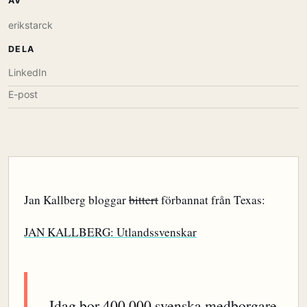
AV
erikstarck
DELA
LinkedIn
E-post
Jan Kallberg bloggar
bittert
förbannat från Texas:
JAN KALLBERG: Utlandssvenskar
Idag bor 400,000 svenska medborgare