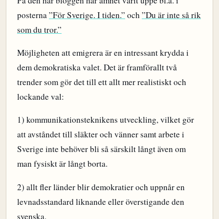
På den här bloggen har ämnet varit uppe bl.a. i
posterna
”För Sverige. I tiden.”
och
”Du är inte så rik
som du tror.”
Möjligheten att emigrera är en intressant krydda i
dem demokratiska valet. Det är framförallt två
trender som gör det till ett allt mer realistiskt och
lockande val:
1) kommunikationsteknikens utveckling, vilket gör
att avståndet till släkter och vänner samt arbete i
Sverige inte behöver bli så särskilt långt även om
man fysiskt är långt borta.
2) allt fler länder blir demokratier och uppnår en
levnadsstandard liknande eller överstigande den
svenska.