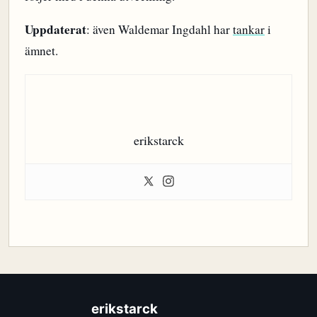
Uppdaterat
: även Waldemar Ingdahl har
tankar
i
ämnet.
erikstarck
erikstarck