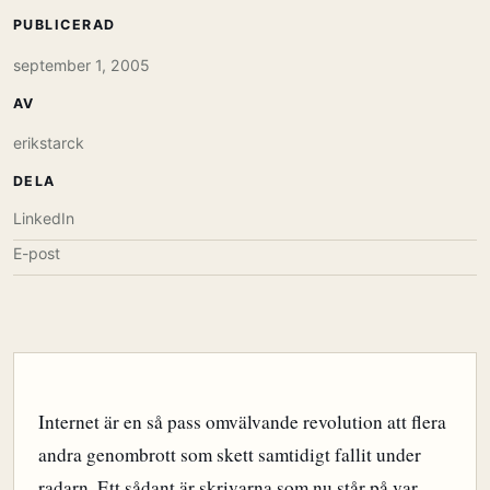
PUBLICERAD
september 1, 2005
AV
erikstarck
DELA
LinkedIn
E-post
Internet är en så pass omvälvande revolution att flera
andra genombrott som skett samtidigt fallit under
radarn. Ett sådant är skrivarna som nu står på var