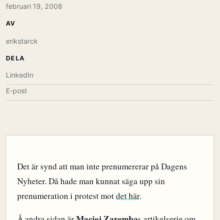
februari 19, 2008
AV
erikstarck
DELA
LinkedIn
E-post
Det är synd att man inte prenumererar på Dagens
Nyheter. Då hade man kunnat säga upp sin
prenumeration i protest mot
det här
.
Maciej Zaremba
Å andra sidan är
s artikelserie om