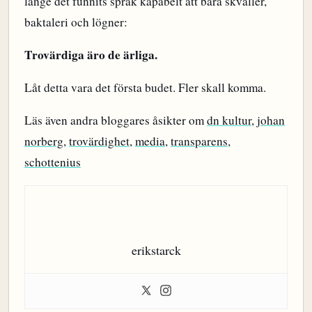
länge det funnits språk kapabelt att bära skvaller,
baktaleri och lögner:
Trovärdiga äro de ärliga.
Låt detta vara det första budet. Fler skall komma.
Läs även andra bloggares åsikter om
dn kultur
,
johan
norberg
,
trovärdighet
,
media
,
transparens
,
schottenius
erikstarck