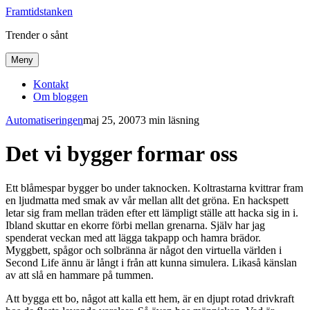
Framtidstanken
Trender o sånt
Meny
Kontakt
Om bloggen
Automatiseringen
maj 25, 2007
3 min läsning
Det vi bygger formar oss
Ett blåmespar bygger bo under taknocken. Koltrastarna kvittrar fram
en ljudmatta med smak av vår mellan allt det gröna. En hackspett
letar sig fram mellan träden efter ett lämpligt ställe att hacka sig in i.
Ibland skuttar en ekorre förbi mellan grenarna. Själv har jag
spenderat veckan med att lägga takpapp och hamra brädor.
Myggbett, spågor och solbränna är något den virtuella världen i
Second Life ännu är långt i från att kunna simulera. Likaså känslan
av att slå en hammare på tummen.
Att bygga ett bo, något att kalla ett hem, är en djupt rotad drivkraft