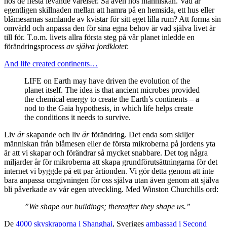
hos de flesta levande varelser. Så även hos människan. Vad är
egentligen skillnaden mellan att hamra på en hemsida, ett hus eller
blåmesarnas samlande av kvistar för sitt eget lilla rum? Att forma sin
omvärld och anpassa den för sina egna behov är vad själva livet är
till för. T.o.m. livets allra första steg på vår planet inledde en
förändringsprocess
av själva jordklotet
:
And life created continents…
LIFE on Earth may have driven the evolution of the
planet itself. The idea is that ancient microbes provided
the chemical energy to create the Earth’s continents – a
nod to the Gaia hypothesis, in which life helps create
the conditions it needs to survive.
Liv
är
skapande och liv
är
förändring. Det enda som skiljer
människan från blåmesen eller de första mikroberna på jordens yta
är att vi skapar och förändrar så mycket snabbare. Det tog några
miljarder år för mikroberna att skapa grundförutsättningarna för det
internet vi byggde på ett par årtionden. Vi gör detta genom att inte
bara anpassa omgivningen för oss själva utan även genom att själva
bli påverkade av vår egen utveckling. Med Winston Churchills ord:
”We shape our buildings; thereafter they shape us.”
De
4000 skyskraporna i Shanghai
, Sveriges
ambassad i Second