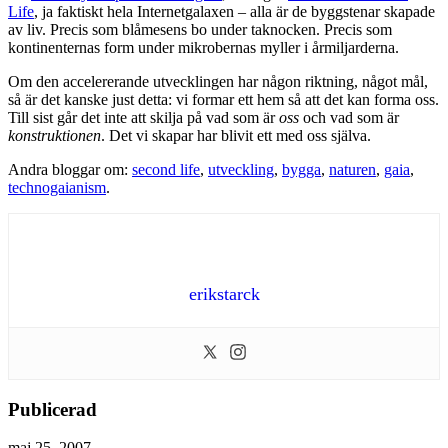
Life
, ja faktiskt hela Internetgalaxen – alla är de byggstenar skapade
av liv. Precis som blåmesens bo under taknocken. Precis som
kontinenternas form under mikrobernas myller i årmiljarderna.
Om den accelererande utvecklingen har någon riktning, något mål,
så är det kanske just detta: vi formar ett hem så att det kan forma oss.
Till sist går det inte att skilja på vad som är
oss
och vad som är
konstruktionen
. Det vi skapar har blivit ett med oss själva.
Andra bloggar om:
second life
,
utveckling
,
bygga
,
naturen
,
gaia
,
technogaianism
.
erikstarck
Publicerad
maj 25, 2007