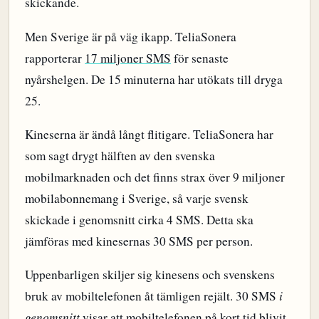
skickande.
Men Sverige är på väg ikapp. TeliaSonera
rapporterar
17 miljoner SMS
för senaste
nyårshelgen. De 15 minuterna har utökats till dryga
25.
Kineserna är ändå långt flitigare. TeliaSonera har
som sagt drygt hälften av den svenska
mobilmarknaden och det finns strax över 9 miljoner
mobilabonnemang i Sverige, så varje svensk
skickade i genomsnitt cirka 4 SMS. Detta ska
jämföras med kinesernas 30 SMS per person.
Uppenbarligen skiljer sig kinesens och svenskens
bruk av mobiltelefonen åt tämligen rejält. 30 SMS
i
genomsnitt
visar att mobiltelefonen på kort tid blivit