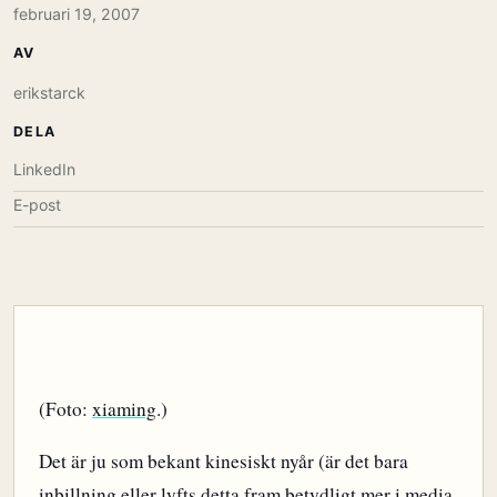
februari 19, 2007
AV
erikstarck
DELA
LinkedIn
E-post
(Foto:
xiaming
.)
Det är ju som bekant kinesiskt nyår (är det bara
inbillning eller lyfts detta fram betydligt mer i media