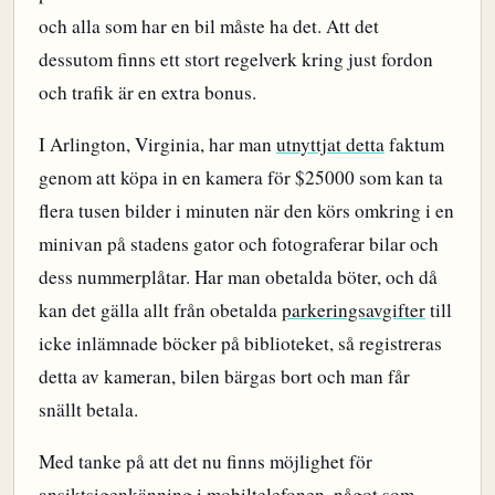
och alla som har en bil måste ha det. Att det
dessutom finns ett stort regelverk kring just fordon
och trafik är en extra bonus.
I Arlington, Virginia, har man
utnyttjat detta
faktum
genom att köpa in en kamera för $25000 som kan ta
flera tusen bilder i minuten när den körs omkring i en
minivan på stadens gator och fotograferar bilar och
dess nummerplåtar. Har man obetalda böter, och då
kan det gälla allt från obetalda
parkeringsavgifter
till
icke inlämnade böcker på biblioteket, så registreras
detta av kameran, bilen bärgas bort och man får
snällt betala.
Med tanke på att det nu finns möjlighet för
ansiktsigenkänning
i mobiltelefonen, något som