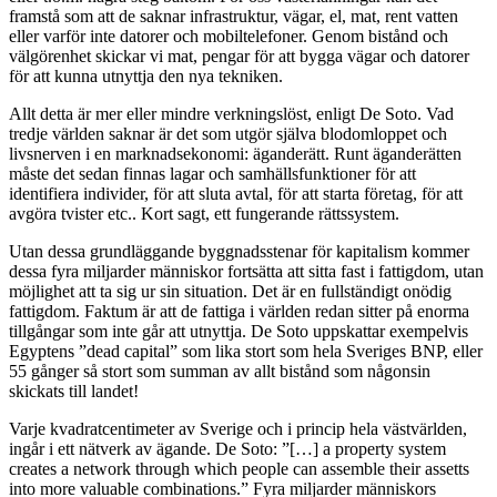
framstå som att de saknar infrastruktur, vägar, el, mat, rent vatten
eller varför inte datorer och mobiltelefoner. Genom bistånd och
välgörenhet skickar vi mat, pengar för att bygga vägar och datorer
för att kunna utnyttja den nya tekniken.
Allt detta är mer eller mindre verkningslöst, enligt De Soto. Vad
tredje världen saknar är det som utgör själva blodomloppet och
livsnerven i en marknadsekonomi: äganderätt. Runt äganderätten
måste det sedan finnas lagar och samhällsfunktioner för att
identifiera individer, för att sluta avtal, för att starta företag, för att
avgöra tvister etc.. Kort sagt, ett fungerande rättssystem.
Utan dessa grundläggande byggnadsstenar för kapitalism kommer
dessa fyra miljarder människor fortsätta att sitta fast i fattigdom, utan
möjlighet att ta sig ur sin situation. Det är en fullständigt onödig
fattigdom. Faktum är att de fattiga i världen redan sitter på enorma
tillgångar som inte går att utnyttja. De Soto uppskattar exempelvis
Egyptens ”dead capital” som lika stort som hela Sveriges BNP, eller
55 gånger så stort som summan av allt bistånd som någonsin
skickats till landet!
Varje kvadratcentimeter av Sverige och i princip hela västvärlden,
ingår i ett nätverk av ägande. De Soto: ”[…] a property system
creates a network through which people can assemble their assetts
into more valuable combinations.” Fyra miljarder människors