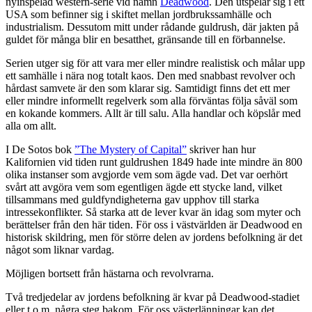
nyinspelad western-serie vid namn
Deadwood
. Den utspelar sig i ett
USA som befinner sig i skiftet mellan jordbrukssamhälle och
industrialism. Dessutom mitt under rådande guldrush, där jakten på
guldet för många blir en besatthet, gränsande till en förbannelse.
Serien utger sig för att vara mer eller mindre realistisk och målar upp
ett samhälle i nära nog totalt kaos. Den med snabbast revolver och
hårdast samvete är den som klarar sig. Samtidigt finns det ett mer
eller mindre informellt regelverk som alla förväntas följa såväl som
en kokande kommers. Allt är till salu. Alla handlar och köpslår med
alla om allt.
I De Sotos bok
”The Mystery of Capital”
skriver han hur
Kalifornien vid tiden runt guldrushen 1849 hade inte mindre än 800
olika instanser som avgjorde vem som ägde vad. Det var oerhört
svårt att avgöra vem som egentligen ägde ett stycke land, vilket
tillsammans med guldfyndigheterna gav upphov till starka
intressekonflikter. Så starka att de lever kvar än idag som myter och
berättelser från den här tiden. För oss i västvärlden är Deadwood en
historisk skildring, men för större delen av jordens befolkning är det
något som liknar vardag.
Möjligen bortsett från hästarna och revolvrarna.
Två tredjedelar av jordens befolkning är kvar på Deadwood-stadiet
eller t.o.m. några steg bakom. För oss västerlänningar kan det