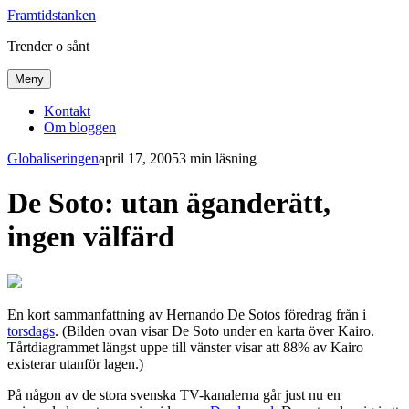
Framtidstanken
Trender o sånt
Meny
Kontakt
Om bloggen
Globaliseringen
april 17, 2005
3 min läsning
De Soto: utan äganderätt,
ingen välfärd
En kort sammanfattning av Hernando De Sotos föredrag från i
torsdags
. (Bilden ovan visar De Soto under en karta över Kairo.
Tårtdiagrammet längst uppe till vänster visar att 88% av Kairo
existerar utanför lagen.)
På någon av de stora svenska TV-kanalerna går just nu en