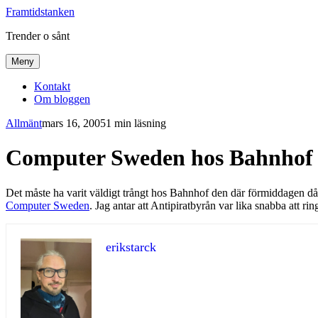
Framtidstanken
Trender o sånt
Meny
Kontakt
Om bloggen
Allmänt
mars 16, 2005
1 min läsning
Computer Sweden hos Bahnhof
Det måste ha varit väldigt trångt hos Bahnhof den där förmiddagen då
Computer Sweden
. Jag antar att Antipiratbyrån var lika snabba att ri
erikstarck