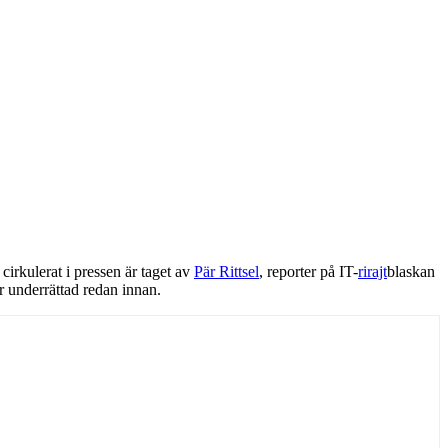
cirkulerat i pressen är taget av
Pär Rittsel
, reporter på IT-
rirajt
blaskan
ar underrättad redan innan.