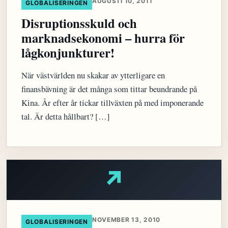
AUGUSTI 10, 2011
GLOBALISERINGEN
Disruptionsskuld och
marknadsekonomi – hurra för
lågkonjunkturer!
När västvärlden nu skakar av ytterligare en
finansbävning är det många som tittar beundrande på
Kina. År efter år tickar tillväxten på med imponerande
tal. Är detta hållbart? […]
↗
NOVEMBER 13, 2010
GLOBALISERINGEN