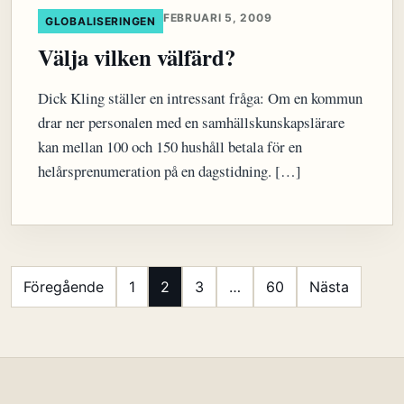
FEBRUARI 5, 2009
GLOBALISERINGEN
Välja vilken välfärd?
Dick Kling ställer en intressant fråga: Om en kommun
drar ner personalen med en samhällskunskapslärare
kan mellan 100 och 150 hushåll betala för en
helårsprenumeration på en dagstidning. […]
Sidnumrering
Föregående
1
2
3
…
60
Nästa
för
inlägg