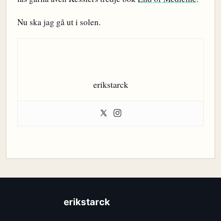
Nu ska jag gå ut i solen.
erikstarck
erikstarck