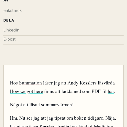
AV
erikstarck
DELA
LinkedIn
E-post
Hos
Summation
läser jag att Andy Kesslers läsvärda
How we got here
finns att ladda ned som PDF-fil
här
.
Något att läsa i sommarvärmen!
Hm. Nu ser jag att jag tipsat om boken
tidigare
. Nåja,
läs gärna även Kesslers tredje bok
End of Medicine
.