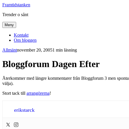
Framtidstanken
Trender o sånt
Meny
Kontakt
Om bloggen
Allmänt
november 20, 2005
1 min läsning
Bloggforum Dagen Efter
Återkommer med längre kommentarer från Bloggforum 3 men spontant ka
välja).
Stort tack till
arrangörerna
!
erikstarck