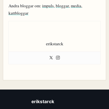
Andra bloggar om:
impuls
,
bloggar
,
media
,
kattbloggar
erikstarck
erikstarck