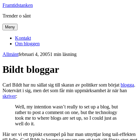
Framtidstanken
Trender o sånt
Meny
Kontakt
Om bloggen
Allmänt
februari 4, 2005
1 min läsning
Bildt bloggar
Carl Bildt har nu sällat sig till skaran av politiker som börjat
blogga
.
Notervärt i sig, men det som får min uppmärksamhet är när han
skriver
:
Well, my intention wasn’t really to set up a blog, but
rather to post a comment on one, but the technology
took me to where blogs are set up, so I could just as
well do it.
Här ser vi ett typiskt exempel på hur man utnyttjar long tail-effekten
till fullo. Carl Bildt är knappast ensam om att tagit sitt första steg mot