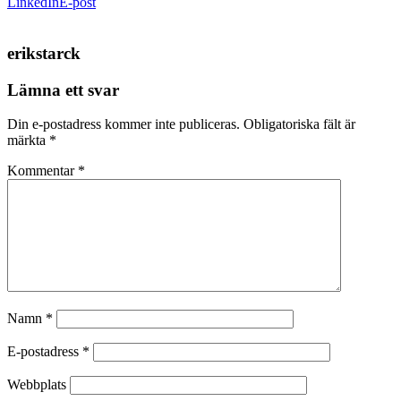
LinkedIn
E-post
erikstarck
Lämna ett svar
Din e-postadress kommer inte publiceras.
Obligatoriska fält är
märkta
*
Kommentar
*
Namn
*
E-postadress
*
Webbplats