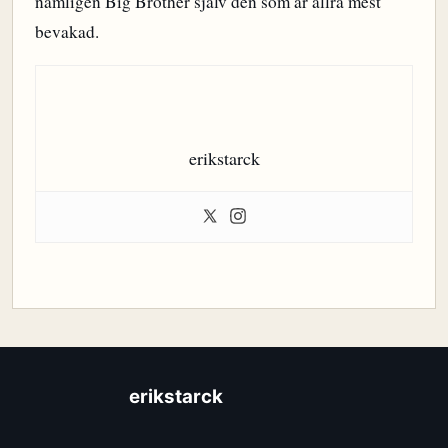
nämligen Big Brother själv den som är allra mest
bevakad.
erikstarck
erikstarck