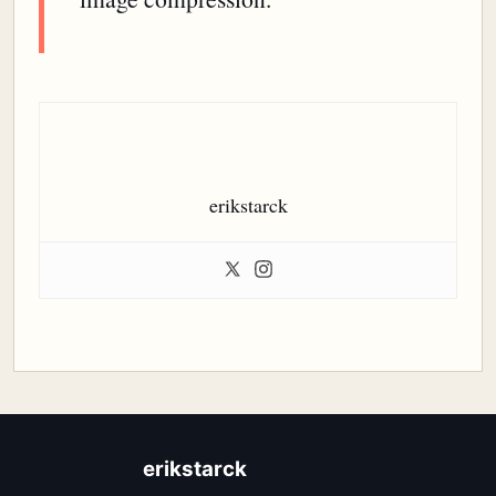
erikstarck
erikstarck