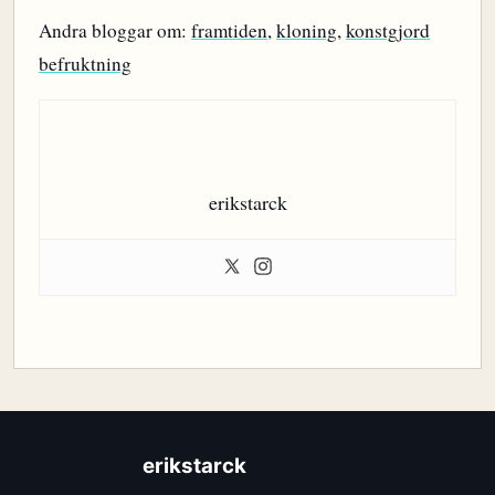
Andra bloggar om:
framtiden
,
kloning
,
konstgjord
befruktning
erikstarck
erikstarck