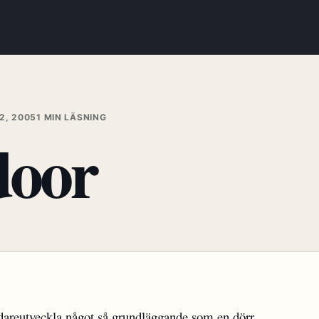
2, 2005
1 MIN LÄSNING
door
vidareutveckla något så grundläggande som en dörr.