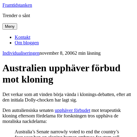
Framtidstanken
Trender o sånt
Meny
Kontakt
Om bloggen
Individualiseringen
november 8, 2006
2 min läsning
Australien upphäver förbud
mot kloning
Det verkar som att vinden börja vända i klonings-debatten, efter att
den initiala Dolly-chocken har lagt sig.
Den autraliensiska senaten
upphäver förbudet
mot terapeutisk
kloning eftersom fördelarna för forskningen tros upphäva de
moraliska nackdelarna:
Australia’s Senate narrowly voted to end the country’s