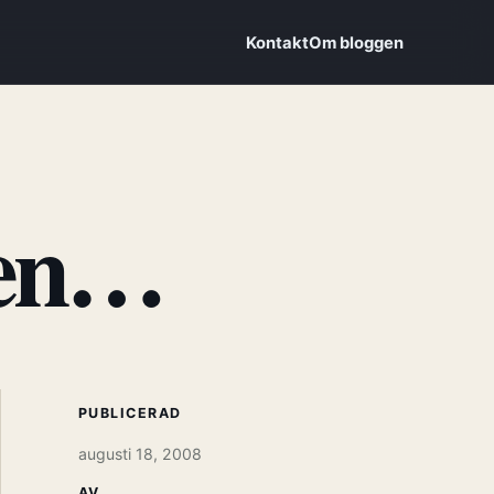
Kontakt
Om bloggen
den…
PUBLICERAD
augusti 18, 2008
AV