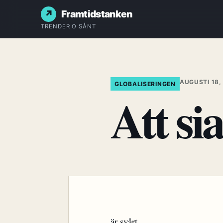
Framtidstanken
TRENDER O SÅNT
AUGUSTI 18,
GLOBALISERINGEN
Att s
…är svårt.