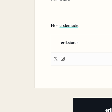
Hos
codemode
.
erikstarck
er