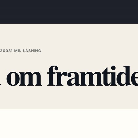
 2008
1 MIN LÄSNING
ia om framti