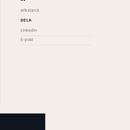
erikstarck
DELA
LinkedIn
E-post