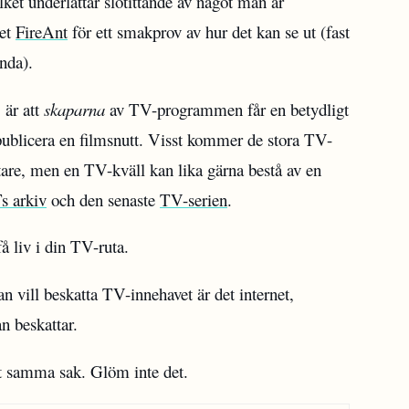
ilket underlättar slötittande av något man är
met
FireAnt
för ett smakprov av hur det kan se ut (fast
ända).
 är att
skaparna
av TV-programmen får en betydligt
t publicera en filmsnutt. Visst kommer de stora TV-
ittare, men en TV-kväll kan lika gärna bestå av en
s arkiv
och den senaste
TV-serien
.
 liv i din TV-ruta.
n vill beskatta TV-innehavet är det internet,
n beskattar.
rt samma sak. Glöm inte det.