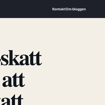
Kontakt
Om bloggen
skatt
att
att