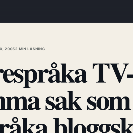
0, 2005
2 MIN LÄSNING
respråka TV-
mma sak som 
råka bloggsk