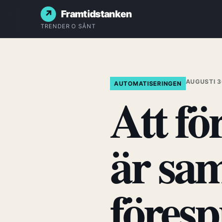
Framtidstanken
TRENDER O SÅNT
AUGUSTI 3
AUTOMATISERINGEN
Att fö
är sa
föresp