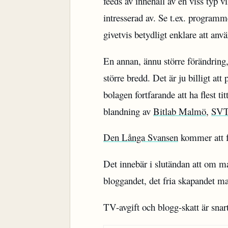
feeds av innehåll av en viss typ v
intresserad av. Se t.ex. program
givetvis betydligt enklare att anv
En annan, ännu större förändring,
större bredd. Det är ju billigt at
bolagen fortfarande att ha flest t
blandning av
Bitlab Malmö
,
SVT
Den Långa Svansen
kommer att få
Det innebär i slutändan att om ma
bloggandet, det fria skapandet ma
TV-avgift och blogg-skatt är sna