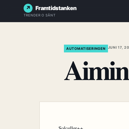
Framtidstanken
TRENDER O SÅNT
JUNI 17, 2
AUTOMATISERINGEN
Aiming
Solceller++.