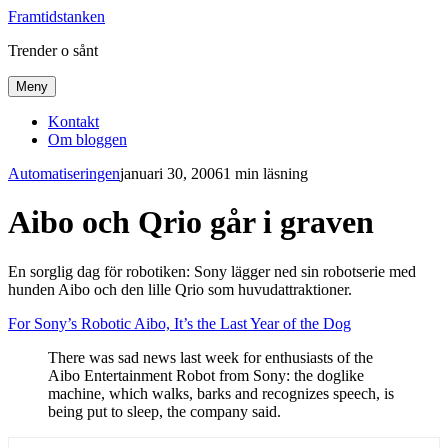
Framtidstanken
Trender o sånt
Meny
Kontakt
Om bloggen
Automatiseringen
januari 30, 2006
1 min läsning
Aibo och Qrio går i graven
En sorglig dag för robotiken: Sony lägger ned sin robotserie med
hunden Aibo och den lille Qrio som huvudattraktioner.
For Sony’s Robotic Aibo, It’s the Last Year of the Dog
There was sad news last week for enthusiasts of the
Aibo Entertainment Robot from Sony: the doglike
machine, which walks, barks and recognizes speech, is
being put to sleep, the company said.