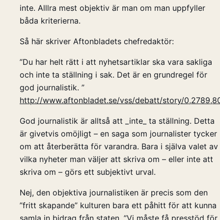
inte. Alllra mest objektiv är man om man uppfyller
båda kriterierna.
Så här skriver Aftonbladets chefredaktör:
”Du har helt rätt i att nyhetsartiklar ska vara sakliga
och inte ta ställning i sak. Det är en grundregel för
god journalistik. ”
http://www.aftonbladet.se/vss/debatt/story/0,2789,8
God journalistik är alltså att _inte_ ta ställning. Detta
är givetvis omöjligt – en saga som journalister tycker
om att återberätta för varandra. Bara i själva valet av
vilka nyheter man väljer att skriva om – eller inte att
skriva om – görs ett subjektivt urval.
Nej, den objektiva journalistiken är precis som den
”fritt skapande” kulturen bara ett påhitt för att kunna
samla in bidrag från staten. ”Vi måste få presstöd för