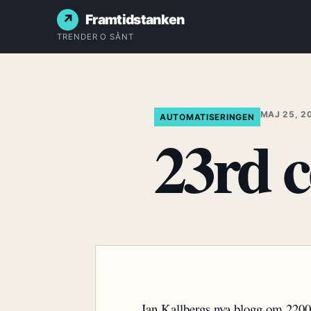
Framtidstanken
TRENDER O SÅNT
MAJ 25, 2
AUTOMATISERINGEN
23rd 
Jan Kallbergs nya blogg om 2200