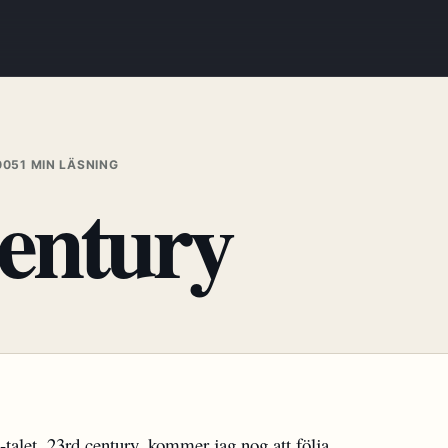
005
1 MIN LÄSNING
century
-talet,
23rd century
, kommer jag nog att följa.