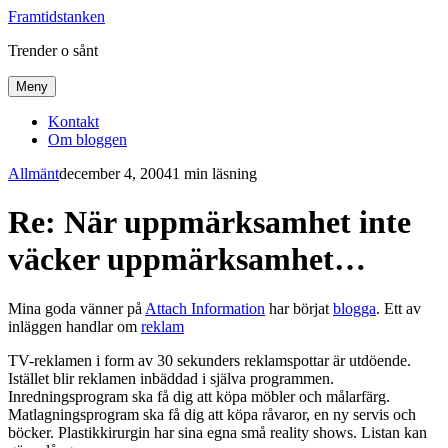
Framtidstanken
Trender o sånt
Meny
Kontakt
Om bloggen
Allmänt
december 4, 2004
1 min läsning
Re: När uppmärksamhet inte
väcker uppmärksamhet…
Mina goda vänner på
Attach Information
har börjat
blogga
. Ett av
inläggen handlar om
reklam
TV-reklamen i form av 30 sekunders reklamspottar är utdöende.
Istället blir reklamen inbäddad i själva programmen.
Inredningsprogram ska få dig att köpa möbler och målarfärg.
Matlagningsprogram ska få dig att köpa råvaror, en ny servis och
böcker. Plastikkirurgin har sina egna små reality shows. Listan kan