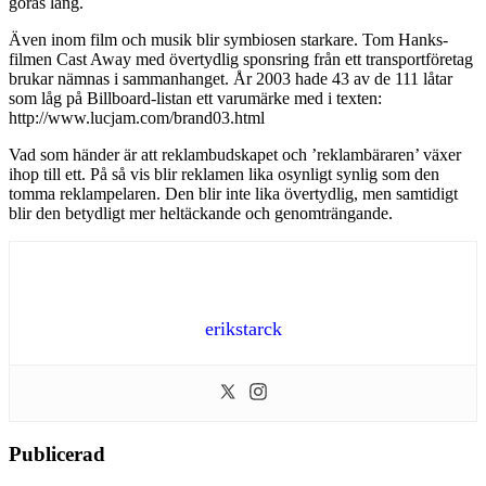
göras lång.
Även inom film och musik blir symbiosen starkare. Tom Hanks-
filmen Cast Away med övertydlig sponsring från ett transportföretag
brukar nämnas i sammanhanget. År 2003 hade 43 av de 111 låtar
som låg på Billboard-listan ett varumärke med i texten:
http://www.lucjam.com/brand03.html
Vad som händer är att reklambudskapet och ’reklambäraren’ växer
ihop till ett. På så vis blir reklamen lika osynligt synlig som den
tomma reklampelaren. Den blir inte lika övertydlig, men samtidigt
blir den betydligt mer heltäckande och genomträngande.
erikstarck
Publicerad