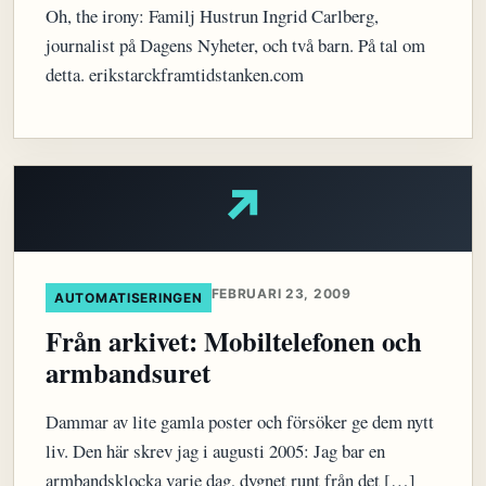
Oh, the irony: Familj Hustrun Ingrid Carlberg,
journalist på Dagens Nyheter, och två barn. På tal om
detta. erikstarckframtidstanken.com
↗
FEBRUARI 23, 2009
AUTOMATISERINGEN
Från arkivet: Mobiltelefonen och
armbandsuret
Dammar av lite gamla poster och försöker ge dem nytt
liv. Den här skrev jag i augusti 2005: Jag bar en
armbandsklocka varje dag, dygnet runt från det […]