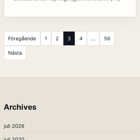
Sidnumrering
Föregående
1
2
3
4
…
56
för
Nästa
inlägg
Archives
juli 2026
juli 2020