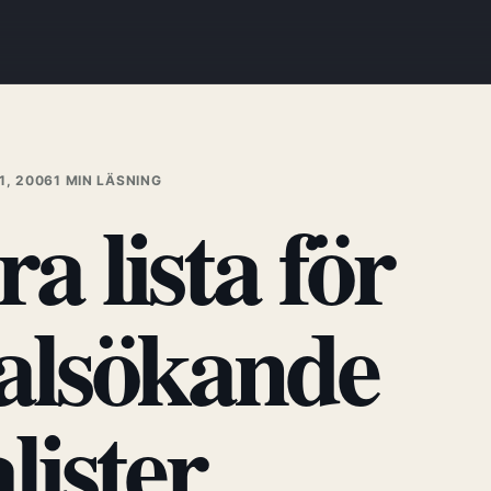
1, 2006
1 MIN LÄSNING
ra lista för
alsökande
lister