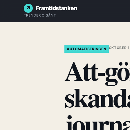
Framtidstanken
TRENDER O SÅNT
OKTOBER 1
AUTOMATISERINGEN
Att-gö
skand
journa